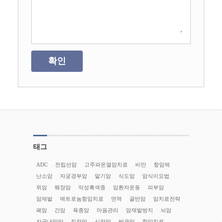
확인
태그
ADC
전립선암
고주파온열암치료
비만
항암제
난소암
자궁경부암
말기암
식도암
암식이요법
위암
췌장암
악성흑색종
암환자운동
피부암
암재발
메트로놈항암치료
면역
골반암
암치료전략
폐암
간암
육종암
마음관리
암재발방지
뇌암
자궁내막암
직장암
신장암
방광암
항암치료