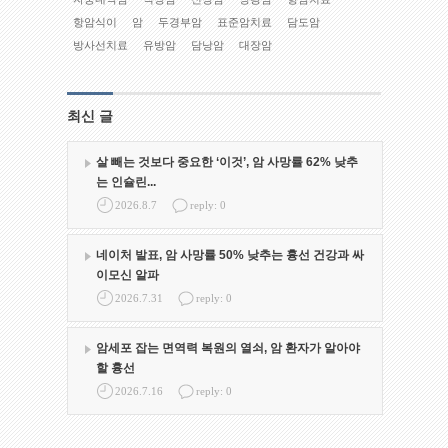
항암식이
암
두경부암
표준암치료
담도암
방사선치료
유방암
담낭암
대장암
최신 글
살 빼는 것보다 중요한 ‘이것’, 암 사망률 62% 낮추
는 인슐린...
2026.8.7
reply: 0
네이처 발표, 암 사망률 50% 낮추는 흉선 건강과 싸
이모신 알파
2026.7.31
reply: 0
암세포 잡는 면역력 복원의 열쇠, 암 환자가 알아야
할 흉선
2026.7.16
reply: 0