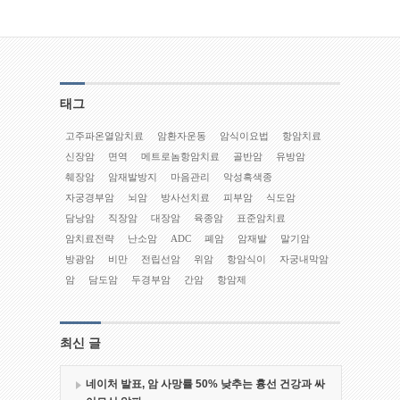
태그
고주파온열암치료
암환자운동
암식이요법
항암치료
신장암
면역
메트로놈항암치료
골반암
유방암
췌장암
암재발방지
마음관리
악성흑색종
자궁경부암
뇌암
방사선치료
피부암
식도암
담낭암
직장암
대장암
육종암
표준암치료
암치료전략
난소암
ADC
폐암
암재발
말기암
방광암
비만
전립선암
위암
항암식이
자궁내막암
암
담도암
두경부암
간암
항암제
최신 글
네이처 발표, 암 사망률 50% 낮추는 흉선 건강과 싸