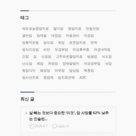
태그
메트로놈항암치료
말기암
항암치료
전립선암
골반암
암재발
대장암
마음관리
직장암
암환자운동
담도암
위암
표준암치료
면역
암식이요법
비만
두경부암
악성흑색종
자궁내막암
간암
암
신장암
고주파온열암치료
방광암
식도암
난소암
폐암
유방암
암재발방지
자궁경부암
뇌암
항암식이
췌장암
피부암
담낭암
육종암
방사선치료
항암제
암치료전략
ADC
최신 글
살 빼는 것보다 중요한 ‘이것’, 암 사망률 62% 낮추
는 인슐린...
2026.8.7
reply: 0