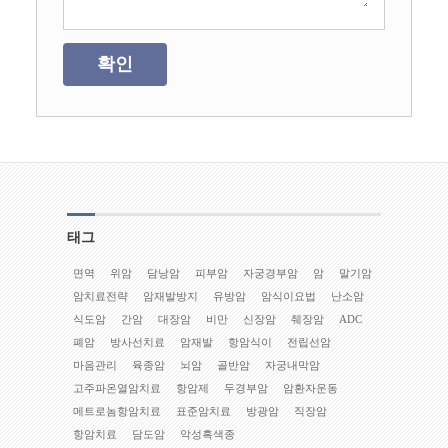
확인
태그
면역
위암
담낭암
피부암
자궁경부암
암
말기암
암치료전략
암재발방지
유방암
암식이요법
난소암
식도암
간암
대장암
비만
신장암
췌장암
ADC
폐암
방사선치료
암재발
항암식이
전립선암
마음관리
육종암
뇌암
골반암
자궁내막암
고주파온열암치료
항암제
두경부암
암환자운동
메트로놈항암치료
표준암치료
방광암
직장암
항암치료
담도암
악성흑색종