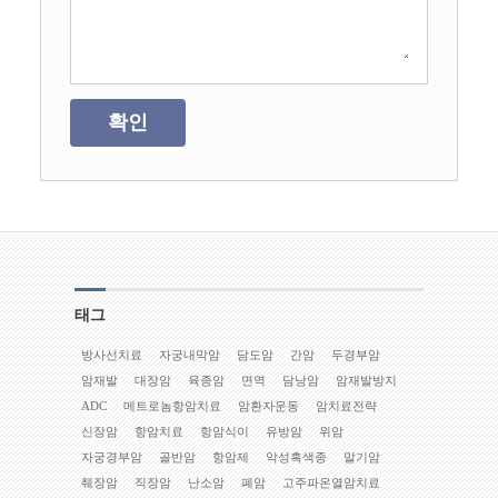
확인
태그
방사선치료
자궁내막암
담도암
간암
두경부암
암재발
대장암
육종암
면역
담낭암
암재발방지
ADC
메트로놈항암치료
암환자운동
암치료전략
신장암
항암치료
항암식이
유방암
위암
자궁경부암
골반암
항암제
악성흑색종
말기암
췌장암
직장암
난소암
폐암
고주파온열암치료