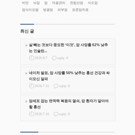
비만
뇌암
암
마음관리
전립선암
식도암
암식이요법
방광암
피부암
표준암치료
최신 글
살 빼는 것보다 중요한 ‘이것’, 암 사망률 62% 낮추
는 인슐린...
2026.8.7
reply: 0
네이처 발표, 암 사망률 50% 낮추는 흉선 건강과 싸
이모신 알파
2026.7.31
reply: 0
암세포 잡는 면역력 복원의 열쇠, 암 환자가 알아야
할 흉선
2026.7.16
reply: 0