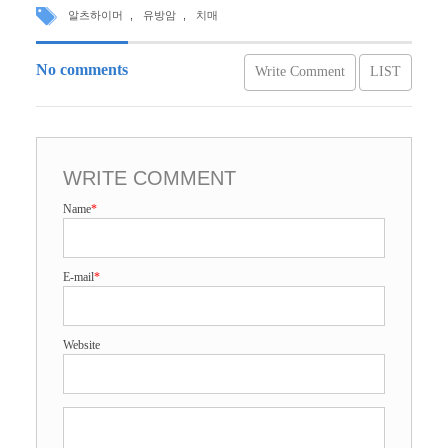
알츠하이머
,
유방암
,
치매
No comments
Write Comment
LIST
WRITE COMMENT
Name
*
E-mail
*
Website