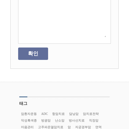
확인
태그
암환자운동
ADC
항암치료
담낭암
암치료전략
악성흑색종
방광암
난소암
방사선치료
직장암
마음관리
고주파온열암치료
암
자궁경부암
면역