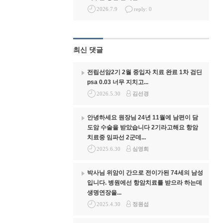
2026.7.9
reply: 0
최신 댓글
전립선암2기 2월 중입자 치료 완료 1차 검딘
psa 0.03 너무 지치고...
2026.5.30
김선경
안녕하세요 원장님 24년 11월에 남편이 담
도암 수술을 받았습니다 2기라고해요 항암
치료중 임파선 2군데...
2025.6.30
심영희
박사님 위암이 간으로 전이가된 74세의 남성
입니다. 병원에선 항암치료를 받으라 하는데
생명연장을...
2025.4.30
정원섭