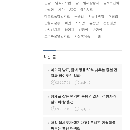
간암
암식이요법
암
암재발방지
암치료전략
난소암
폐암
ADC
항암치료
메트로놈항암치료
육종암
자궁내막암
직장암
암환자운동
위암
식도암
유방암
전립선암
방사선치료
항암제
신장암
방광암
고주파온열암치료
악성흑색종
비만
최신 글
네이처 발표, 암 사망률 50% 낮추는 흉선 건
강과 싸이모신 알파
2026.7.31
reply: 0
암세포 잡는 면역력 복원의 열쇠, 암 환자가
알아야 할 흉선
2026.7.16
reply: 0
매일 암세포가 생긴다고? 무너진 면역력을
깨우는 흉선 단백질