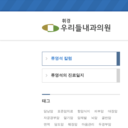
류영석 칼럼
류영석의 진료일지
태그
담낭암
표준암치료
항암식이
피부암
대장암
자궁경부암
말기암
암재발
뇌암
골반암
면역
담도암
췌장암
마음관리
두경부암