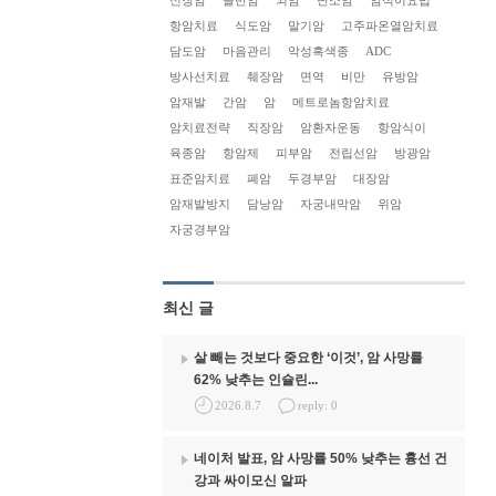
신장암
골반암
뇌암
난소암
암식이요법
항암치료
식도암
말기암
고주파온열암치료
담도암
마음관리
악성흑색종
ADC
방사선치료
췌장암
면역
비만
유방암
암재발
간암
암
메트로놈항암치료
암치료전략
직장암
암환자운동
항암식이
육종암
항암제
피부암
전립선암
방광암
표준암치료
폐암
두경부암
대장암
암재발방지
담낭암
자궁내막암
위암
자궁경부암
최신 글
살 빼는 것보다 중요한 ‘이것’, 암 사망률
62% 낮추는 인슐린...
2026.8.7
reply: 0
네이처 발표, 암 사망률 50% 낮추는 흉선 건
강과 싸이모신 알파