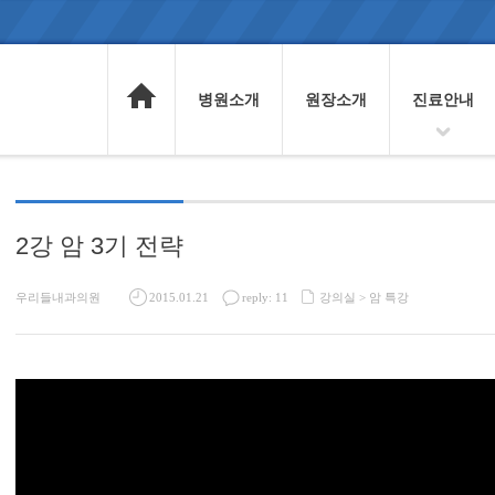
병원소개
원장소개
진료안내
2강 암 3기 전략
우리들내과의원
2015.01.21
reply: 11
강의실 >
암 특강