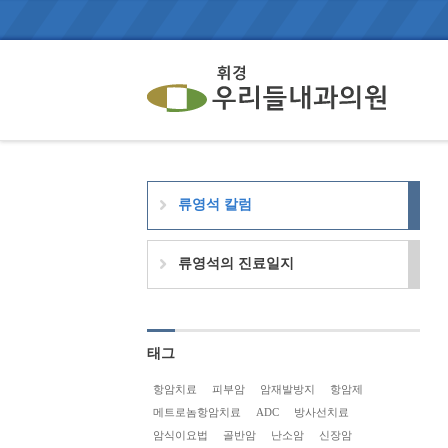
류영석 칼럼
류영석의 진료일지
태그
항암치료
피부암
암재발방지
항암제
메트로놈항암치료
ADC
방사선치료
암식이요법
골반암
난소암
신장암