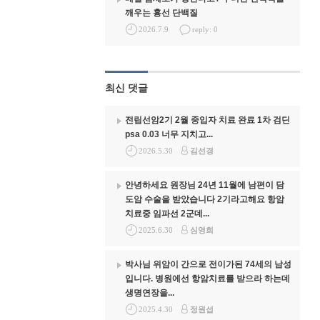
깨우는 흉선 단백질
2026.7.9
reply: 0
최신 댓글
전립선암2기 2월 중입자 치료 완료 1차 검딘
psa 0.03 너무 지치고...
2026.5.30
김선경
안녕하세요 원장님 24년 11월에 남편이 담
도암 수술을 받았습니다 2기라고해요 항암
치료중 임파선 2군데...
2025.6.30
심영희
박사님 위암이 간으로 전이가된 74세의 남성
입니다. 병원에선 항암치료를 받으라 하는데
생명연장을...
2025.4.30
정원섭