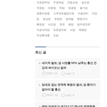
자궁경부암
두경부암
전립선암
담도암
직장암
대장암
위암
방광암
말기암
암환자운동
고주파온열암치료
마음관리
비만
암
담낭암
유방암
암재발
항암식이
췌장암
식도암
면역
폐암
암치료전략
자궁내막암
표준암치료
뇌암
육종암
악성흑색종
간암
최신 글
네이처 발표, 암 사망률 50% 낮추는 흉선 건
강과 싸이모신 알파
2026.7.31
reply: 0
암세포 잡는 면역력 복원의 열쇠, 암 환자가
알아야 할 흉선
2026.7.16
reply: 0
매일 암세포가 생긴다고? 무너진 면역력을