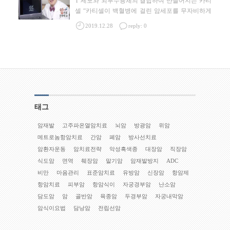
T 세포와 외부수용체의 결합하여 만들어지는 카티
셀 “카티셀이 백혈병에 걸린 암세포를 무자비하게
공격해서 한 번의 치료로 몸에 있는 암세포를
...
2019.12.28
reply: 0
태그
암재발
고주파온열암치료
뇌암
방광암
위암
메트로놈항암치료
간암
폐암
방사선치료
암환자운동
암치료전략
악성흑색종
대장암
직장암
식도암
면역
췌장암
말기암
암재발방지
ADC
비만
마음관리
표준암치료
유방암
신장암
항암제
항암치료
피부암
항암식이
자궁경부암
난소암
담도암
암
골반암
육종암
두경부암
자궁내막암
암식이요법
담낭암
전립선암