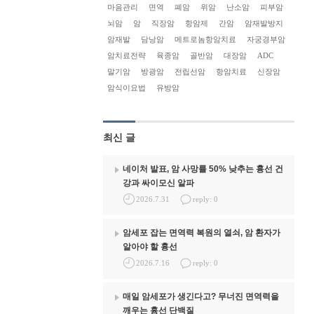
마음관리
면역
폐암
위암
난소암
피부암
뇌암
암
직장암
항암제
간암
암재발방지
암재발
담낭암
메트로놈항암치료
자궁경부암
암치료전략
육종암
골반암
대장암
ADC
말기암
방광암
전립선암
항암치료
신장암
암식이요법
유방암
최신 글
네이처 발표, 암 사망률 50% 낮추는 흉선 건
강과 싸이모신 알파
2026.7.31
reply: 0
암세포 잡는 면역력 복원의 열쇠, 암 환자가
알아야 할 흉선
2026.7.16
reply: 0
매일 암세포가 생긴다고? 무너진 면역력을
깨우는 흉선 단백질