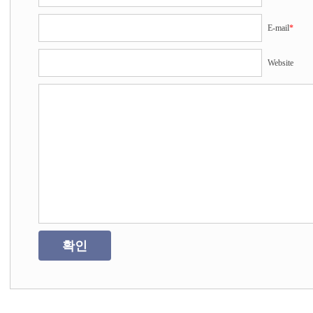
E-mail
*
Website
확인