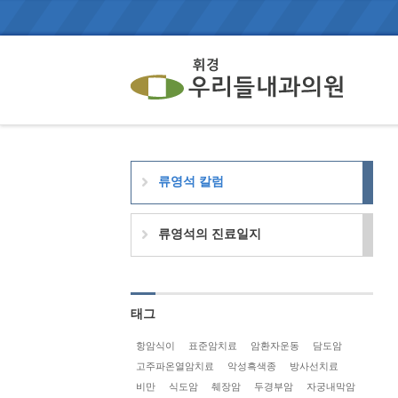
류영석 칼럼
류영석의 진료일지
태그
항암식이
표준암치료
암환자운동
담도암
고주파온열암치료
악성흑색종
방사선치료
비만
식도암
췌장암
두경부암
자궁내막암