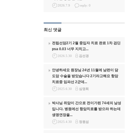
2026.7.9
reply: 0
최신 댓글
전립선암2기 2월 중입자 치료 완료 1차 검딘
psa 0.03 너무 지치고...
2026.5.30
김선경
안녕하세요 원장님 24년 11월에 남편이 담
도암 수술을 받았습니다 2기라고해요 항암
치료중 임파선 2군데...
2025.6.30
심영희
박사님 위암이 간으로 전이가된 74세의 남성
입니다. 병원에선 항암치료를 받으라 하는데
생명연장을...
2025.4.30
정원섭