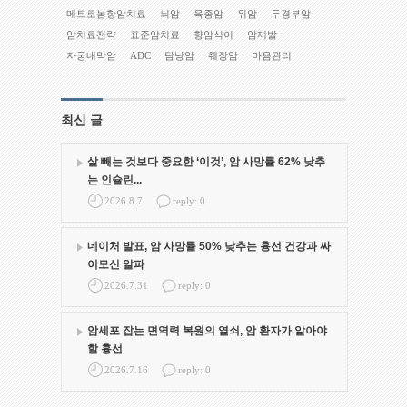
메트로놈항암치료
뇌암
육종암
위암
두경부암
암치료전략
표준암치료
항암식이
암재발
자궁내막암
ADC
담낭암
췌장암
마음관리
최신 글
살 빼는 것보다 중요한 ‘이것’, 암 사망률 62% 낮추
는 인슐린...
2026.8.7
reply: 0
네이처 발표, 암 사망률 50% 낮추는 흉선 건강과 싸
이모신 알파
2026.7.31
reply: 0
암세포 잡는 면역력 복원의 열쇠, 암 환자가 알아야
할 흉선
2026.7.16
reply: 0