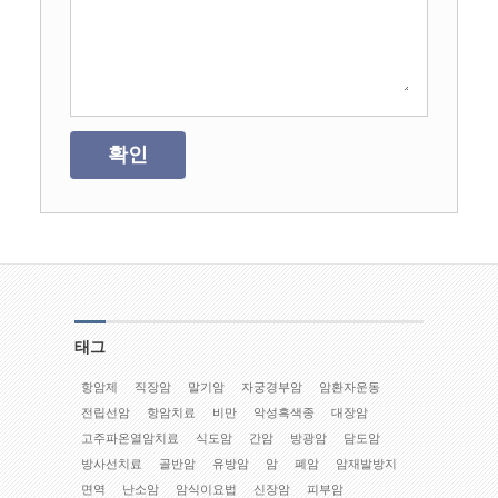
확인
태그
항암제
직장암
말기암
자궁경부암
암환자운동
전립선암
항암치료
비만
악성흑색종
대장암
고주파온열암치료
식도암
간암
방광암
담도암
방사선치료
골반암
유방암
암
폐암
암재발방지
면역
난소암
암식이요법
신장암
피부암