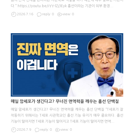
몸의 면역 전체를 관리하는 사관학교 역할을 하기 때문에 매우 중요한 기관이
다.” https://youtu.be/iYY-lZj3Eyk 흉선이라는 기관이 외부 환경
...
2026.7.16
reply: 0
view: 0
매일 암세포가 생긴다고? 무너진 면역력을 깨우는 흉선 단백질
매일 암세포가 생긴다고? 무너진 면역력을 깨우는 흉선 단백질 “T세포가 잘
작동하기 위해서는 T세포 사관학교인 흉선 기능 유지가 매우 중요하다. 흉선
기능이 떨어지면 T세포 기능이 떨어지고 T세포 기능이 떨어지면 면역
...
2026.7.9
reply: 0
view: 0