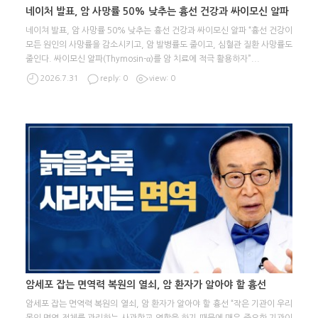
네이처 발표, 암 사망률 50% 낮추는 흉선 건강과 싸이모신 알파
네이쳐 발표, 암 사망률 50% 낮추는 흉선 건강과 싸이모신 알파 “흉선 건강이
모든 원인의 사망률을 감소시키고, 암 발병률도 줄이고, 심혈관 질환 사망률도
줄인다. 싸이모신 알파(Thymosin-α)를 암 치료에 적극 활용하자”
...
2026.7.31
reply: 0
view: 0
암세포 잡는 면역력 복원의 열쇠, 암 환자가 알아야 할 흉선
암세포 잡는 면역력 복원의 열쇠, 암 환자가 알아야 할 흉선 “작은 기관이 우리