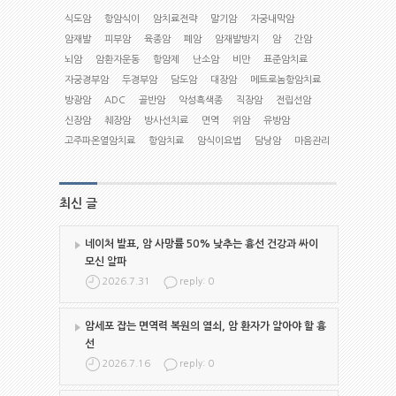
식도암
항암식이
암치료전략
말기암
자궁내막암
암재발
피부암
육종암
폐암
암재발방지
암
간암
뇌암
암환자운동
항암제
난소암
비만
표준암치료
자궁경부암
두경부암
담도암
대장암
메트로놈항암치료
방광암
ADC
골반암
악성흑색종
직장암
전립선암
신장암
췌장암
방사선치료
면역
위암
유방암
고주파온열암치료
항암치료
암식이요법
담낭암
마음관리
최신 글
네이처 발표, 암 사망률 50% 낮추는 흉선 건강과 싸이
모신 알파
2026.7.31
reply: 0
암세포 잡는 면역력 복원의 열쇠, 암 환자가 알아야 할 흉
선
2026.7.16
reply: 0