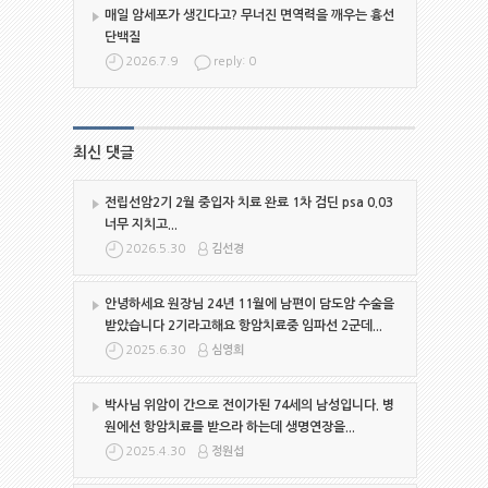
매일 암세포가 생긴다고? 무너진 면역력을 깨우는 흉선
단백질
2026.7.9
reply: 0
최신 댓글
전립선암2기 2월 중입자 치료 완료 1차 검딘 psa 0.03
너무 지치고...
2026.5.30
김선경
안녕하세요 원장님 24년 11월에 남편이 담도암 수술을
받았습니다 2기라고해요 항암치료중 임파선 2군데...
2025.6.30
심영희
박사님 위암이 간으로 전이가된 74세의 남성입니다. 병
원에선 항암치료를 받으라 하는데 생명연장을...
2025.4.30
정원섭